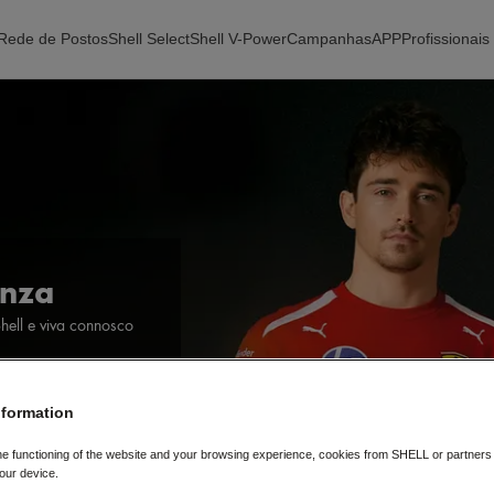
Rede de Postos
Shell Select
Shell V-Power
Campanhas
APP
Profissionais
onza
hell e viva connosco
nformation
yalty
he functioning of the website and your browsing experience, cookies from SHELL or partner
our device.