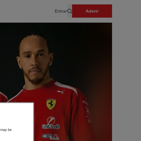
Entrar
Aderir
Pesquisar
s may be