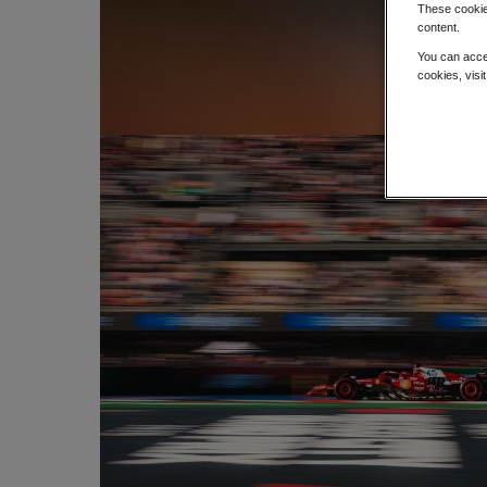
These cookies
content.
You can acce
cookies, visi