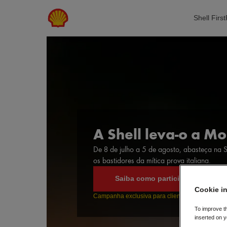
Skip to main content
Shell First
A Shell leva-o a M
De 8 de julho a 5 de agosto, abasteça na S
os bastidores da mítica prova italiana.
Saiba como participar
Cookie i
Campanha exclusiva para clientes Shell First Lo
To improve t
inserted on y