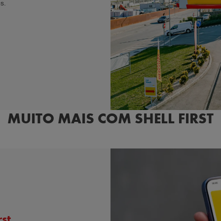
s.
MUITO MAIS COM SHELL FIRST
rst