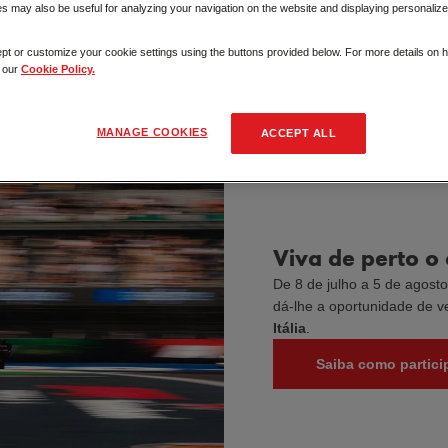
 may also be useful for analyzing your navigation on the website and displaying personalize
pt or customize your cookie settings using the buttons provided below. For more details on
t our
Cookie Policy.
MANAGE COOKIES
ACCEPT ALL
Viva de perto o
De 8 de julho a 5 de agost
dá-lhe a oportunidade de v
Itália
.
Saiba como partici