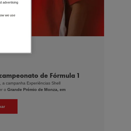
d advertising
 how we use
 campeonato de Fórmula 1
o, a campanha Experiências Shell
er o
Grande Prémio de Monza, em
par