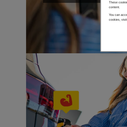
These cookies
content.
You can acce
cookies, visi