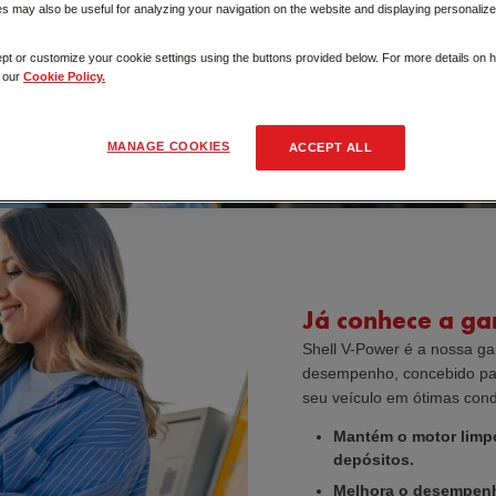
 may also be useful for analyzing your navigation on the website and displaying personalize
pt or customize your cookie settings using the buttons provided below. For more details on
t our
Cookie Policy.
MANAGE COOKIES
ACCEPT ALL
Já conhece a ga
Shell V-Power é a nossa ga
desempenho, concebido par
seu veículo em ótimas cond
Mantém o motor limpo
depósitos.
Melhora o desempenh