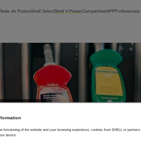
Rede de Postos
Shell Select
Shell V-Power
Campanhas
APP
Profissionais
nformation
hell e a inovação
ustível.
he functioning of the website and your browsing experience, cookies from SHELL or partner
our device.