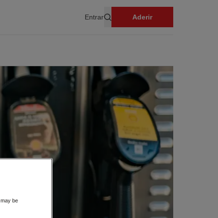
Entrar
Aderir
Pesquisar
s may be