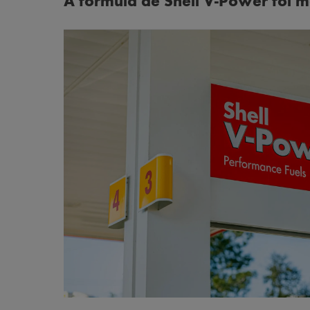
A fórmula de Shell V-Power foi 
Power 95 e Shell V-Power 98 Racing.
A Shell V-Power contém a mais avançada tecnologia de
rejuvenescer o desempenho do motor do seu carro.