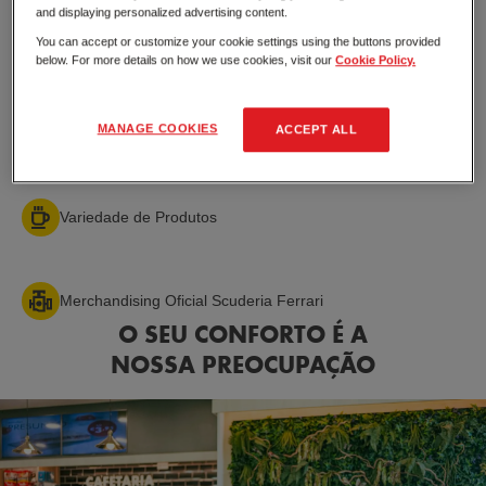
and displaying personalized advertising content.
You can accept or customize your cookie settings using the buttons provided
Ponto de encontro
below. For more details on how we use cookies, visit our
Cookie Policy.
MANAGE COOKIES
ACCEPT ALL
Promoções e ofertas especiais
Variedade de Produtos
Merchandising Oficial Scuderia Ferrari
O SEU CONFORTO É A
NOSSA PREOCUPAÇÃO