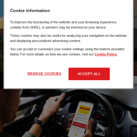
Cookie information
To improve the functioning of the website and your browsing experience,
cookies from SHELL or partners may be inserted on your device.
These cookies may also be useful for analyzing your navigation on the website
Profissionais
and displaying personalized advertising content.
Na Shell, estamos em constante busca por potenciais parcerias,
You can accept or customize your cookie settings using the buttons provided
clientes e talentos que impulsionem o nosso compromisso com a
below. For more details on how we use cookies, visit our
Cookie Policy.
excelência e a inovação.
MANAGE COOKIES
ACCEPT ALL