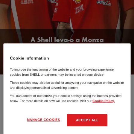
A Shell leva-o a Monza
De 8 de julho a 5 de agosto, abasteça na Shell e viva connosco os
bastidores da mítica prova italiana.
Cookie information
Campanha exclusiva para clientes Shell First Loyalty
To improve the functioning of the website and your browsing experience,
cookies from SHELL or partners may be inserted on your device.
VIVA DE PERTO O
These cookies may also be useful for analyzing your navigation on the website
CAMPEONATO DE
and displaying personalized advertising content.
You can accept or customize your cookie settings using the buttons provided
FÓRMULA 1
below. For more details on how we use cookies, visit our
Cookie Policy.
MANAGE COOKIES
ACCEPT ALL