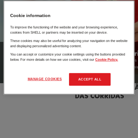
Cookie information
To improve the functioning of the website and your browsing experience,
cookies from SHELL or partners may be inserted on your device.
These cookies may also be useful for analyzing your navigation on the website
and displaying personalized advertising content.
Merchandising Oficial da Scuderi
You can accept or customize your cookie settings using the buttons provided
Agora, nos postos aderentes, estão disponíveis dezenas de artigos e
below. For more details on how we use cookies, visit our
Cookie Policy.
Scuderia Ferrari, para tornar as suas viagens ainda mai
MANAGE COOKIES
ACCEPT ALL
SINTA DE PERTO A EMOÇ
DAS CORRIDAS