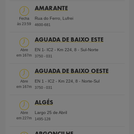
AMARANTE
Shell V-Power 95
Rua do Ferro, Lufrei
Fecha
às
23:59
ECO Diesel
4600-681
Serviços
AGUADA DE BAIXO ESTE
EN 1- IC2 - Km 224, 8 - Sul-Norte
AdBlue
Abre
Ar e Água
Gás
Cartão de
Cartão de
embalado
em
167
m
Engarrafado
Crédito
Crédito
3750 - 031
AGUADA DE BAIXO OESTE
Parque de
WC
Cartão
Shell First
Shell Card
EN 1 - IC2 - Km 224, 8 - Norte-Sul
Abre
Deficientes
Frota
Loyalty
em
167
m
3750 - 031
ALGÉS
Shell
WC
Aberto
Wi-Fi
Atendimento
Largo 25 de Abril
Abre
Select
24h
gratuito
em
227
m
1495-128
ARGONCILHE