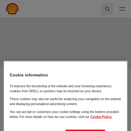
Skip to main content
Shell First Loyalty - Rede de Postos
Pesquisar
Cookie information
Usar a minha localização
To improve the functioning of the website and your browsing experience,
Pesquisar
cookies from SHELL or partners may be inserted on your device.
Fechar
These cookies may also be useful for analyzing your navigation on the website
and displaying personalized advertising content.
You can accept or customize your cookie settings using the buttons provided
below. For more details on how we use cookies, visit our
Cookie Policy.
Postos de
Carregamento
Combustível
Elétrico