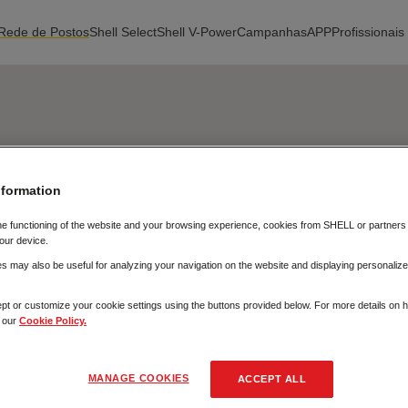
Rede de Postos
Shell Select
Shell V-Power
Campanhas
APP
Profissionais
Fechar
nformation
he functioning of the website and your browsing experience, cookies from SHELL or partner
our device.
 may also be useful for analyzing your navigation on the website and displaying personalize
pt or customize your cookie settings using the buttons provided below. For more details on
t our
Cookie Policy.
MANAGE COOKIES
ACCEPT ALL