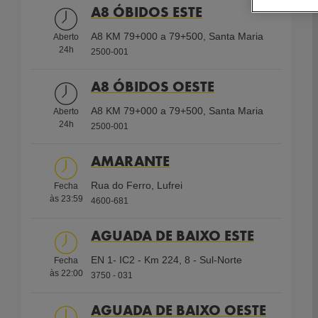
Shell First Loyalty
Aberto 24/7
A8 ÓBIDOS ESTE
Use setting
Use setting
Combustíveis
A8 KM 79+000 a 79+500, Santa Maria
Aberto
Shell V-Power Diesel
Gasolina 95 simples
24h
2500-001
Gasóleo Simples
Auto Gás GPL
A8 ÓBIDOS OESTE
Gasóleo Profissional
Shell V-Power Racing 98
A8 KM 79+000 a 79+500, Santa Maria
Aberto
24h
2500-001
Carregamento Elétrico (EV)
Shell V-Power 95
ECO Diesel
AMARANTE
Serviços
Rua do Ferro, Lufrei
Fecha
às
23:59
4600-681
AdBlue
Ar e
Gás
Cartão
Cartão
embalado
Água
Engarrafado
de
de
AGUADA DE BAIXO ESTE
Crédito
Crédito
EN 1- IC2 - Km 224, 8 - Sul-Norte
Fecha
às
22:00
3750 - 031
Parque de
WC
Cartão
Shell
Shell
AGUADA DE BAIXO OESTE
Deficientes
Frota
First
Card