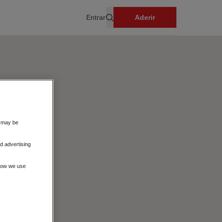
Entrar
Aderir
Pesquisar
s may be
d advertising
 how we use