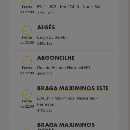
Loyalty
EN 1 - IC2 - Km 224, 8 - Norte-Sul
Fecha
às
22:00
3750 - 031
ALGÉS
Shell
WC
Aberto
Wi-Fi
Atendimento
Select
24h
gratuito
Largo 25 de Abril
Fecha
às
23:00
1495-128
Lavagem
AdBlue
Pagamento
Multibanco
Coffee
ARGONCILHE
Contactless
Shop
Rua da Estrada Nacional Nº1
Fecha
às
22:00
4505-007
BRAGA MAXIMINOS ESTE
E.N. 14 - Maximinos (Nascente) -
Fecha
Ferreiros
às
22:00
4705-086
BRAGA MAXIMINOS