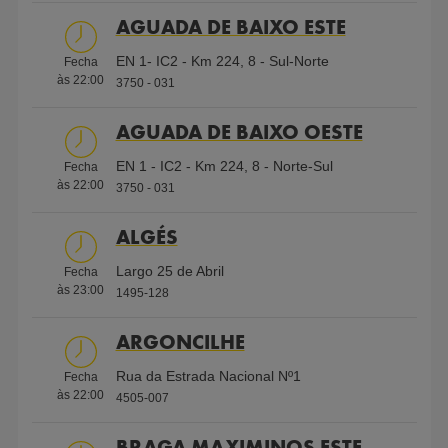
AGUADA DE BAIXO ESTE
Shell V-Power 95
EN 1- IC2 - Km 224, 8 - Sul-Norte
Fecha
às
22:00
ECO Diesel
3750 - 031
Serviços
AGUADA DE BAIXO OESTE
EN 1 - IC2 - Km 224, 8 - Norte-Sul
AdBlue
Fecha
Ar e Água
Gás
Cartão de
Cartão de
embalado
às
22:00
Engarrafado
Crédito
Crédito
3750 - 031
ALGÉS
Parque de
WC
Cartão
Shell First
Shell Card
Largo 25 de Abril
Fecha
Deficientes
Frota
Loyalty
às
23:00
1495-128
ARGONCILHE
Shell
WC
Aberto
Wi-Fi
Atendimento
Rua da Estrada Nacional Nº1
Fecha
Select
24h
gratuito
às
22:00
4505-007
BRAGA MAXIMINOS ESTE