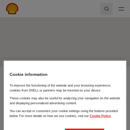
Skip to main content
Shell First Loyalty - Rede de Postos
Pesquisar
Cookie information
Usar a minha localização
To improve the functioning of the website and your browsing experience,
Pesquisar
cookies from SHELL or partners may be inserted on your device.
Fechar
These cookies may also be useful for analyzing your navigation on the website
and displaying personalized advertising content.
You can accept or customize your cookie settings using the buttons provided
below. For more details on how we use cookies, visit our
Cookie Policy.
Postos de
Carregamento
Combustível
Elétrico