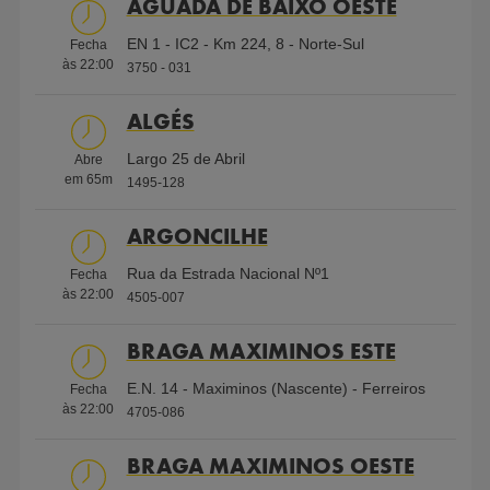
AGUADA DE BAIXO OESTE
Shell V-Power 95
EN 1 - IC2 - Km 224, 8 - Norte-Sul
Fecha
às
22:00
ECO Diesel
3750 - 031
Serviços
ALGÉS
Largo 25 de Abril
AdBlue
Abre
Ar e Água
Gás
Cartão de
Cartão de
embalado
em
65
m
Engarrafado
Crédito
Crédito
1495-128
ARGONCILHE
Parque de
WC
Cartão
Shell First
Shell Card
Rua da Estrada Nacional Nº1
Fecha
Deficientes
Frota
Loyalty
às
22:00
4505-007
BRAGA MAXIMINOS ESTE
Shell
WC
Aberto
Wi-Fi
Atendimento
E.N. 14 - Maximinos (Nascente) - Ferreiros
Fecha
Select
24h
gratuito
às
22:00
4705-086
BRAGA MAXIMINOS OESTE
Lavagem
AdBlue
Pagamento
Multibanco
Coffee