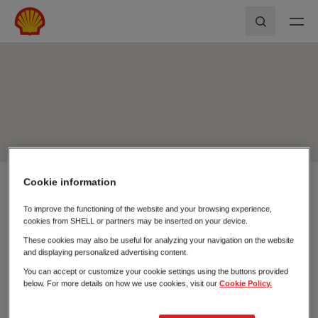
Skip to main content
Shell First Loyalty - Rede de Postos
Pesquisar
Cookie information
Usar a minha localização
To improve the functioning of the website and your browsing experience,
Pesquisar
cookies from SHELL or partners may be inserted on your device.
Fechar
These cookies may also be useful for analyzing your navigation on the website
and displaying personalized advertising content.
You can accept or customize your cookie settings using the buttons provided
below. For more details on how we use cookies, visit our
Cookie Policy.
Postos de
Carregamento
Combustível
Elétrico