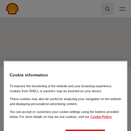
Skip to main content
Shell First Loyalty - Rede de Postos
Pesquisar
Cookie information
Usar a minha localização
To improve the functioning of the website and your browsing experience,
Pesquisar
cookies from SHELL or partners may be inserted on your device.
Fechar
These cookies may also be useful for analyzing your navigation on the website
and displaying personalized advertising content.
You can accept or customize your cookie settings using the buttons provided
below. For more details on how we use cookies, visit our
Cookie Policy.
Postos de
Carregamento
Combustível
Elétrico