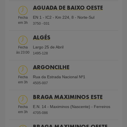
AGUADA DE BAIXO OESTE
Shell V-Power 95
EN 1 - IC2 - Km 224, 8 - Norte-Sul
Fecha
em
3
h
ECO Diesel
3750 - 031
Serviços
ALGÉS
Largo 25 de Abril
AdBlue
Fecha
Ar e Água
Gás
Cartão de
Cartão de
embalado
às
23:00
Engarrafado
Crédito
Crédito
1495-128
ARGONCILHE
Parque de
WC
Cartão
Shell First
Shell Card
Rua da Estrada Nacional Nº1
Fecha
Deficientes
Frota
Loyalty
em
3
h
4505-007
BRAGA MAXIMINOS ESTE
Shell
WC
Aberto
Wi-Fi
Atendimento
E.N. 14 - Maximinos (Nascente) - Ferreiros
Fecha
Select
24h
gratuito
em
3
h
4705-086
BRAGA MAXIMINOS OESTE