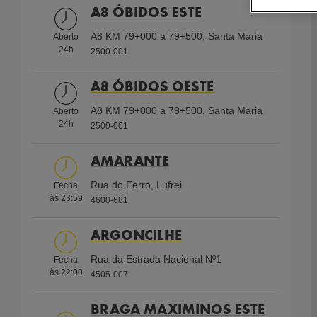
Shell First Loyalty
Aberto 24/7
A8 ÓBIDOS ESTE
Use setting
Use setting
Combustíveis
A8 KM 79+000 a 79+500, Santa Maria
Aberto
Shell V-Power Diesel
Gasolina 95 simples
24h
2500-001
Gasóleo Simples
Auto Gás GPL
A8 ÓBIDOS OESTE
Gasóleo Profissional
Shell V-Power Racing 98
A8 KM 79+000 a 79+500, Santa Maria
Aberto
24h
2500-001
Carregamento Elétrico (EV)
Shell V-Power 95
ECO Diesel
AMARANTE
Serviços
Rua do Ferro, Lufrei
Fecha
às
23:59
4600-681
AdBlue
Ar e
Gás
Cartão
Cartão
embalado
Água
Engarrafado
de
de
ARGONCILHE
Crédito
Crédito
Rua da Estrada Nacional Nº1
Fecha
às
22:00
4505-007
Parque de
WC
Cartão
Shell
Shell
BRAGA MAXIMINOS ESTE
Deficientes
Frota
First
Card