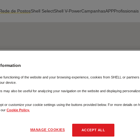
Rede de Postos
Shell Select
Shell V-Power
Campanhas
APP
Profissionais
Fechar
nformation
he functioning of the website and your browsing experience, cookies from SHELL or partner
our device.
 may also be useful for analyzing your navigation on the website and displaying personalize
pt or customize your cookie settings using the buttons provided below. For more details on
t our
Cookie Policy.
MANAGE COOKIES
ACCEPT ALL