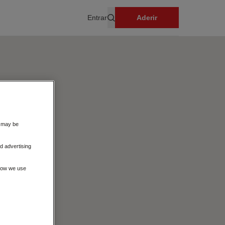
Entrar
Aderir
Pesquisar
s may be
d advertising
 how we use