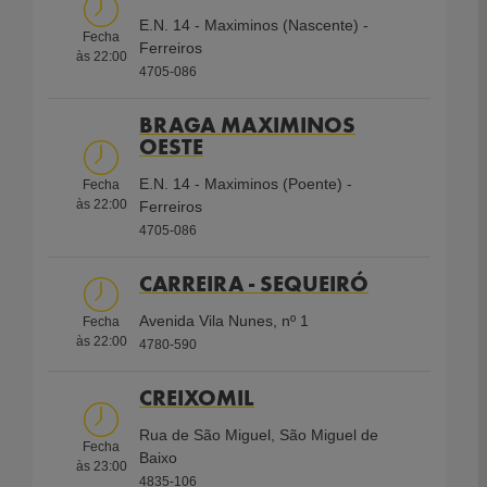
Loyalty
E.N. 14 - Maximinos (Nascente) -
Fecha
Ferreiros
às
22:00
4705-086
Shell
WC
Aberto
Wi-Fi
Atendimento
Select
24h
gratuito
BRAGA MAXIMINOS
OESTE
E.N. 14 - Maximinos (Poente) -
Fecha
Lavagem
AdBlue
Pagamento
Multibanco
Coffee
às
22:00
Ferreiros
Contactless
Shop
4705-086
CARREIRA - SEQUEIRÓ
Avenida Vila Nunes, nº 1
Fecha
às
22:00
4780-590
CREIXOMIL
Rua de São Miguel, São Miguel de
Fecha
Baixo
às
23:00
4835-106