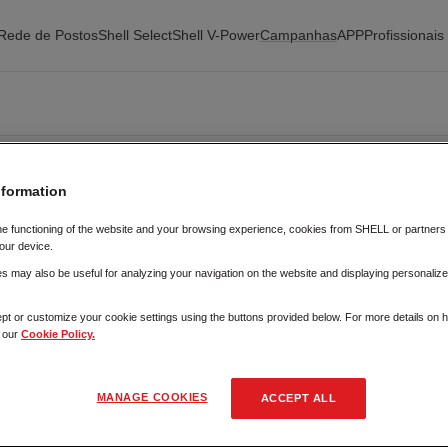
Rede de Postos
Shell Select
Shell V-Power
Campanhas
APP
Profissionais
nformation
he functioning of the website and your browsing experience, cookies from SHELL or partner
our device.
 may also be useful for analyzing your navigation on the website and displaying personalize
VEJA TAMBÉM
pt or customize your cookie settings using the buttons provided below. For more details on
t our
Cookie Policy.
MANAGE COOKIES
ACCEPT ALL