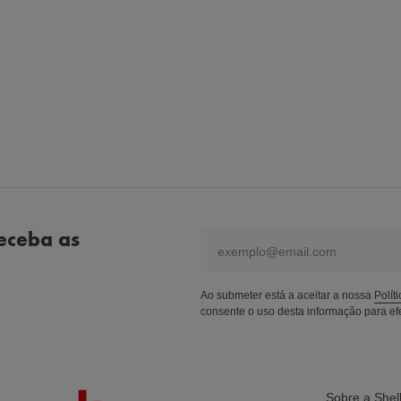
eceba as
email
Ao submeter está a aceitar a nossa
Polít
consente o uso desta informação para efe
Sobre a Shel