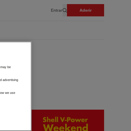
Entrar
Aderir
Pesquisar
s may be
d advertising
 how we use