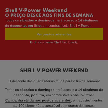
Shell V-Power Weekend
O PREÇO DESCE AOS FINS DE SEMANA
Todos os
sábados e domingos
, terá acesso a
14 cêntimos
de desconto, por litro,
em combustíveis Shell V-Power.
Ver postos aderentes
Exclusivo clientes Shell First Loyalty.
SHELL V-POWER WEEKEND
O desconto das quartas-feiras muda para o fim de semana!
Todos os
sábados e domingos
, terá acesso a
14 cêntimos de
desconto, por litro,
em combustíveis Shell V-Power.
Campanha válida nos postos aderentes
, em abastecimentos
até 100 Litros, não acumulável com outros descontos.