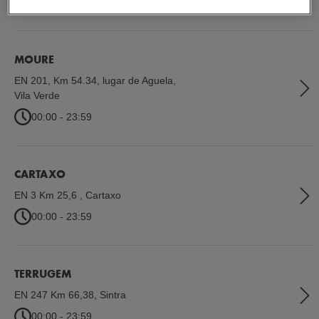
00:00 - 23:59
MOURE
EN 201, Km 54.34, lugar de Aguela
,
Vila Verde
00:00 - 23:59
CARTAXO
EN 3 Km 25,6
,
Cartaxo
00:00 - 23:59
TERRUGEM
EN 247 Km 66,38
,
Sintra
00:00 - 23:59