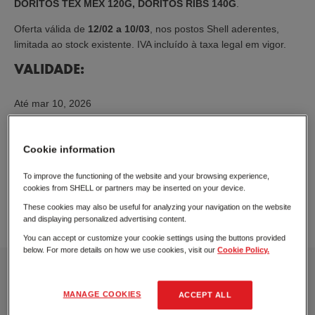
DORITOS TEX MEX 120G, DORITOS RIBS 140G
.
Oferta válida de
12/02 a 10/03
, nos postos Shell aderentes,
limitada ao stock existente. IVA incluído à taxa legal em vigor.
VALIDADE:
Até
mar 10, 2026
POSTOS SHELL ADERENTES
Cookie information
To improve the functioning of the website and your browsing experience,
cookies from SHELL or partners may be inserted on your device.
Ver postos aderentes
These cookies may also be useful for analyzing your navigation on the website
and displaying personalized advertising content.
You can accept or customize your cookie settings using the buttons provided
below. For more details on how we use cookies, visit our
Cookie Policy.
AMARANTE
MANAGE COOKIES
Rua do Ferro, Lufrei
,
Amarante
ACCEPT ALL