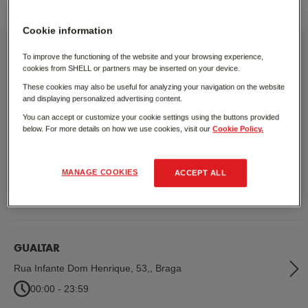
Cookie information
CHAVES 2
To improve the functioning of the website and your browsing experience,
cookies from SHELL or partners may be inserted on your device.
Recta da Seara, Sanjurge
,
Chaves
These cookies may also be useful for analyzing your navigation on the website
00:00 - 23:59
and displaying personalized advertising content.
You can accept or customize your cookie settings using the buttons provided
below. For more details on how we use cookies, visit our
Cookie Policy.
AMARANTE
Rua do Ferro, Lufrei
,
Amarante
MANAGE COOKIES
ACCEPT ALL
00:00 - 23:59
GUALTAR
Rua Infante Dom Henrique, 53,
,
Braga
00:00 - 23:59