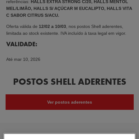
referências:
HALLS EXTRA STRONG C/20, HALLS MENTOL
MEL/LIMÃO, HALLS S/ AÇÚCAR M EUCALIPTO, HALLS VITA
C SABOR CITRUS S/ACU.
Oferta válida de
12/02 a 10/03
, nos postos Shell aderentes,
limitada ao stock existente. IVA incluído à taxa legal em vigor.
VALIDADE:
Até
mar 10, 2026
POSTOS SHELL ADERENTES
Ver postos aderentes
CHAVES 2