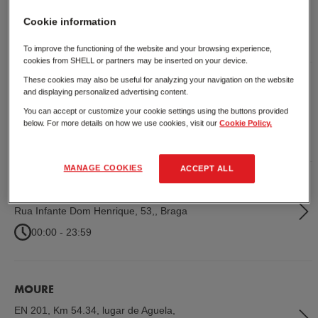
Recta da Seara, Sanjurge
,
Chaves
Cookie information
00:00 - 23:59
To improve the functioning of the website and your browsing experience,
cookies from SHELL or partners may be inserted on your device.
These cookies may also be useful for analyzing your navigation on the website
AMARANTE
and displaying personalized advertising content.
Rua do Ferro, Lufrei
,
Amarante
You can accept or customize your cookie settings using the buttons provided
below. For more details on how we use cookies, visit our
Cookie Policy.
00:00 - 23:59
MANAGE COOKIES
ACCEPT ALL
GUALTAR
Rua Infante Dom Henrique, 53,
,
Braga
00:00 - 23:59
MOURE
EN 201, Km 54.34, lugar de Aguela
,