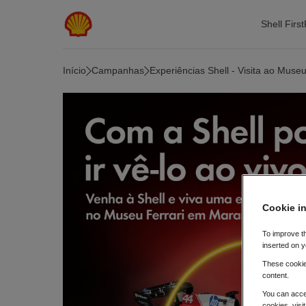
Skip to main content
Shell First
Início
Campanhas
Experiências Shell - Visita ao Museu
Cookie i
To improve t
inserted on y
These cookies
content.
You can acce
cookies, visi