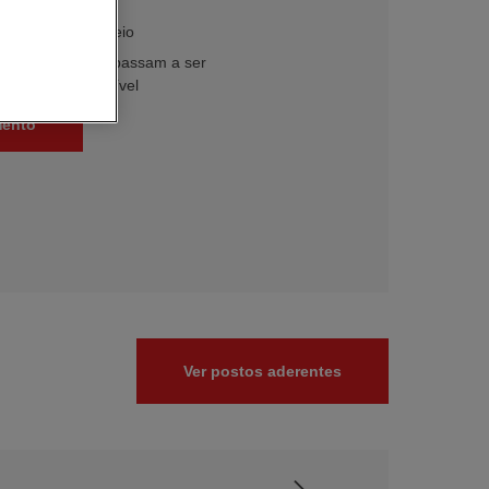
ondições
do sorteio
as participações passam a ser
astecimento elegível
mento
Ver postos aderentes