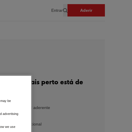
Entrar
Aderir
Pesquisar
stecer, mais perto está de
s may be
s
num posto Shell aderente
d advertising
o talão
a ao site promocional
 how we use