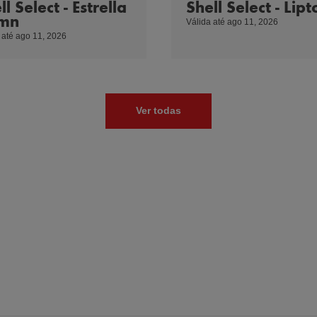
ll Select - Estrella
Shell Select - Lipt
mn
Válida até ago 11, 2026
a 79+500, Santa Maria
,
00:00 - 23:59
 até ago 11, 2026
a 79+500, Santa Maria
,
00:00 - 23:59
Ver todas
io Castro Meireles
,
06:30 - 22:30
i nº1405
,
Matosinhos
07:00 - 23:00
 224, 8 - Sul-Norte
,
06:00 - 22:00