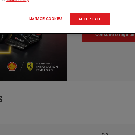
Faça o seu
registo
Aceite os termos e c
Após o registo
, as su
MANAGE COOKIES
ACCEPT ALL
automáticas a cada ab
Consulte o regula
S