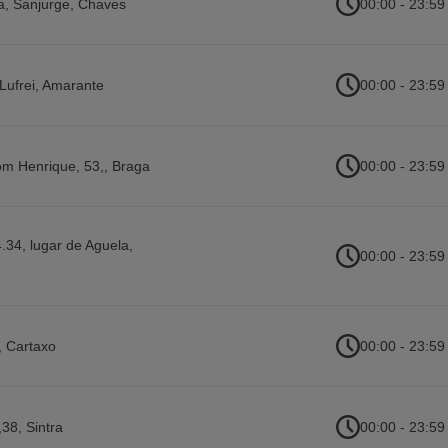
a, Sanjurge
,
Chaves
00:00 - 23:59
Lufrei
,
Amarante
00:00 - 23:59
om Henrique, 53,
,
Braga
00:00 - 23:59
.34, lugar de Aguela
,
00:00 - 23:59
,
Cartaxo
00:00 - 23:59
,38
,
Sintra
00:00 - 23:59