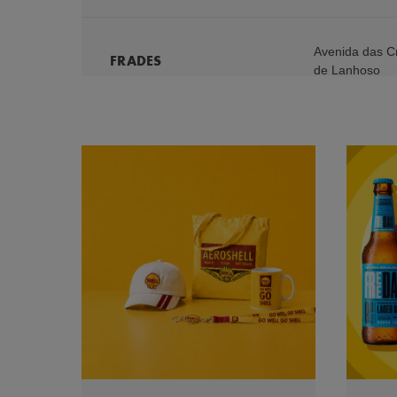
Avenida das C
FRADES
de Lanhoso
SANTA MARIA
Rua de Santa M
DO BOURO
Amares
Avenida Vasco
VILAR DE
Baiza, Estrada
ANDORINHO P
2,700
,
Vila No
VILAR DE
Av. Vasco da 
ANDORINHO S
Vila Nova de G