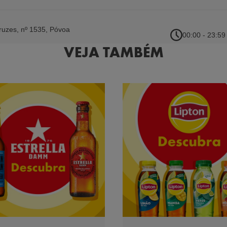
ruzes, nº 1535
,
Póvoa
00:00 - 23:59
VEJA TAMBÉM
aria, nº 130 Cer
,
00:00 - 23:59
 da Gama Lugar de
 Nacional n.º 222, Km
07:00 - 23:00
va de Gaia
Gama, EN 222 K 2,741
,
06:00 - 22:00
aia