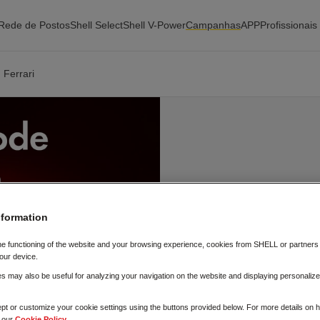
Rede de Postos
Shell Select
Shell V-Power
Campanhas
APP
Profissionais
 Ferrari
Quanto mais aba
ganhar
nformation
Como funciona:
he functioning of the website and your browsing experience, cookies from SHELL or partner
our device.
Abasteça 30€ ou mai
 may also be useful for analyzing your navigation on the website and displaying personalize
Receba um
QR code n
Leia o QR code
e aced
pt or customize your cookie settings using the buttons provided below. For more details on
t our
Cookie Policy.